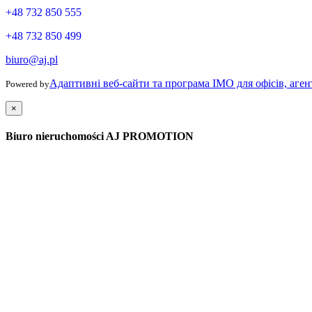
+48 732 850 555
+48 732 850 499
biuro@aj.pl
Адаптивні веб-сайти та програма IMO для офісів, аген
Powered by
×
Biuro nieruchomości AJ PROMOTION