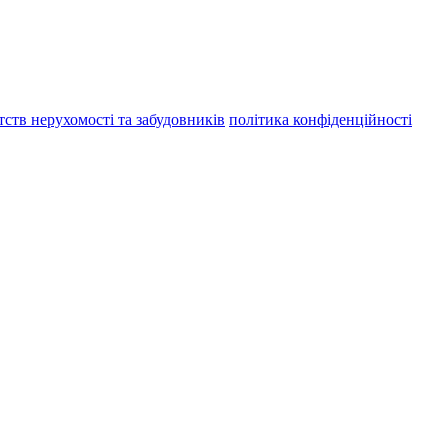
тств нерухомості та забудовників
політика конфіденційності