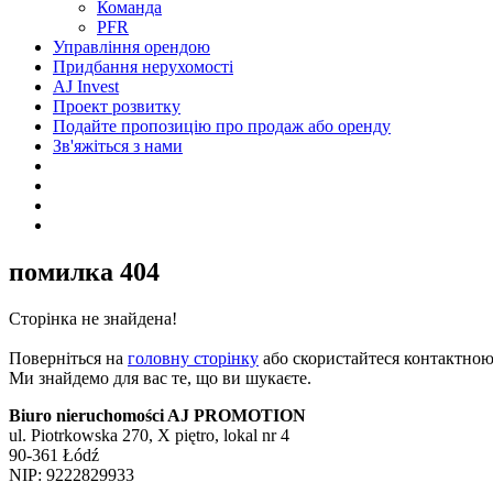
Команда
PFR
Управління орендою
Придбання нерухомості
AJ Invest
Проект розвитку
Подайте пропозицію про продаж або оренду
Зв'яжіться з нами
помилка 404
Сторінка не знайдена!
Поверніться на
головну сторінку
або скористайтеся контактно
Ми знайдемо для вас те, що ви шукаєте.
Biuro nieruchomości AJ PROMOTION
ul. Piotrkowska 270, X piętro, lokal nr 4
90-361 Łódź
NIP: 9222829933