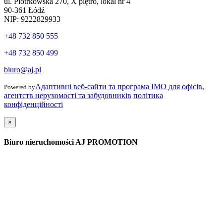
ul. Piotrkowska 270, X piętro, lokal nr 4
90-361 Łódź
NIP: 9222829933
+48 732 850 555
+48 732 850 499
biuro@aj.pl
Адаптивні веб-сайти та програма IMO для офісів,
Powered by
агентств нерухомості та забудовників
політика
конфіденційності
×
Biuro nieruchomości AJ PROMOTION