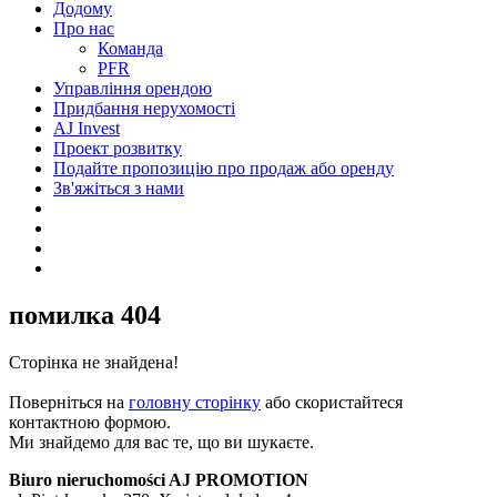
Додому
Про нас
Команда
PFR
Управління орендою
Придбання нерухомості
AJ Invest
Проект розвитку
Подайте пропозицію про продаж або оренду
Зв'яжіться з нами
помилка 404
Сторінка не знайдена!
Поверніться на
головну сторінку
або скористайтеся
контактною формою.
Ми знайдемо для вас те, що ви шукаєте.
Biuro nieruchomości AJ PROMOTION