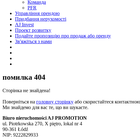
Команда
PFR
Управління орендою
Придбання нерухомості
AJ Invest
Проект розвитку
Подайте пропозицію про продаж або оренду
Зв'яжіться з нами
помилка 404
Сторінка не знайдена!
Поверніться на
головну сторінку
або скористайтеся контактно
Ми знайдемо для вас те, що ви шукаєте.
Biuro nieruchomości AJ PROMOTION
ul. Piotrkowska 270, X piętro, lokal nr 4
90-361 Łódź
NIP: 9222829933