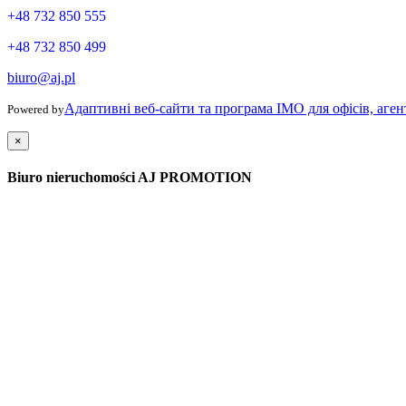
+48 732 850 555
+48 732 850 499
biuro@aj.pl
Адаптивні веб-сайти та програма IMO для офісів, аген
Powered by
×
Biuro nieruchomości AJ PROMOTION