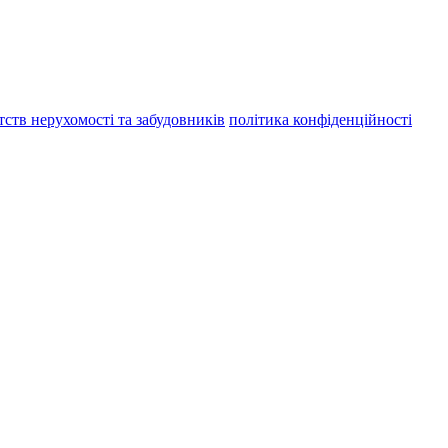
тств нерухомості та забудовників
політика конфіденційності