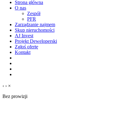
Strona główna
O nas
Zespół
PFR
Zarządzanie najmem
Skup nieruchomości
AJ Invest
Projekt Deweloperski
Zgłoś ofertę
Kontakt
‹
›
×
Bez prowizji