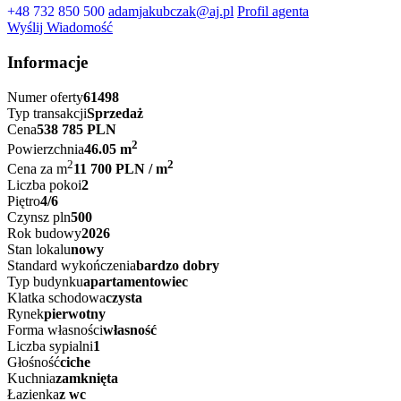
+48 732 850 500
adamjakubczak@aj.pl
Profil agenta
Wyślij Wiadomość
Informacje
Numer oferty
61498
Typ transakcji
Sprzedaż
Cena
538 785 PLN
2
Powierzchnia
46.05 m
2
2
Cena za m
11 700 PLN / m
Liczba pokoi
2
Piętro
4/6
Czynsz pln
500
Rok budowy
2026
Stan lokalu
nowy
Standard wykończenia
bardzo dobry
Typ budynku
apartamentowiec
Klatka schodowa
czysta
Rynek
pierwotny
Forma własności
własność
Liczba sypialni
1
Głośność
ciche
Kuchnia
zamknięta
Łazienka
z wc