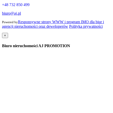
+48 732 850 499
biuro@aj.pl
Responsywne strony WWW i program IMO dla biur i
Powered by
agencji nieruchomości oraz deweloperów
Polityka prywatności
×
Biuro nieruchomości AJ PROMOTION