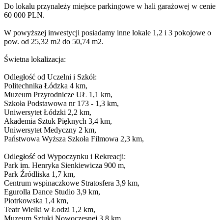
Do lokalu przynależy miejsce parkingowe w hali garażowej w cenie
60 000 PLN.
W powyższej inwestycji posiadamy inne lokale 1,2 i 3 pokojowe o
pow. od 25,32 m2 do 50,74 m2.
Świetna lokalizacja:
Odległość od Uczelni i Szkół:
Politechnika Łódzka 4 km,
Muzeum Przyrodnicze UŁ 1,1 km,
Szkoła Podstawowa nr 173 - 1,3 km,
Uniwersytet Łódzki 2,2 km,
Akademia Sztuk Pięknych 3,4 km,
Uniwersytet Medyczny 2 km,
Państwowa Wyższa Szkoła Filmowa 2,3 km,
Odległość od Wypoczynku i Rekreacji:
Park im. Henryka Sienkiewicza 900 m,
Park Źródliska 1,7 km,
Centrum wspinaczkowe Stratosfera 3,9 km,
Egurolla Dance Studio 3,9 km,
Piotrkowska 1,4 km,
Teatr Wielki w Łodzi 1,2 km,
Muzeum Sztuki Nowoczesnej 3,8 km,