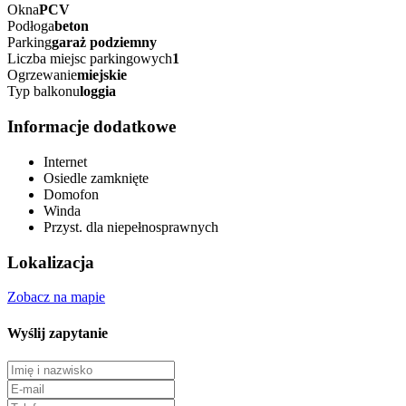
Okna
PCV
Podłoga
beton
Parking
garaż podziemny
Liczba miejsc parkingowych
1
Ogrzewanie
miejskie
Typ balkonu
loggia
Informacje dodatkowe
Internet
Osiedle zamknięte
Domofon
Winda
Przyst. dla niepełnosprawnych
Lokalizacja
Zobacz na mapie
Wyślij zapytanie