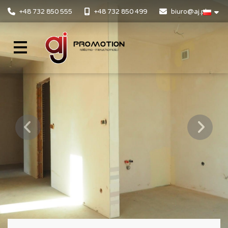
+48 732 850 555
+48 732 850 499
biuro@aj.pl