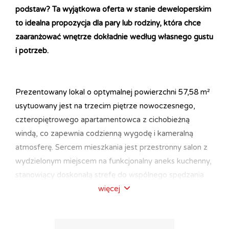
podstaw? Ta wyjątkowa oferta w stanie deweloperskim
to idealna propozycja dla pary lub rodziny, która chce
zaaranżować wnętrze dokładnie według własnego gustu
i potrzeb.
Prezentowany lokal o optymalnej powierzchni 57,58 m²
usytuowany jest na trzecim piętrze nowoczesnego,
czteropiętrowego apartamentowca z cichobieżną
windą, co zapewnia codzienną wygodę i kameralną
atmosferę. Sercem mieszkania jest przestronny salon z
wydzielonym miejscem na funkcjonalny aneks kuchenny,
stanowiący doskonałą strefę do wspólnego spędzania
czasu. Przemyślany i niezwykle ustawny układ
więcej
pomieszczeń obejmuje również dwa samodzielne,
ustawne pokoje, które świetnie sprawdzą się jako