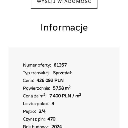
WYŚLIJ WIADOMOŚĆ
przynależy także wygodne miejsce w garażu, dostępne
za dodatkową opłatą
60 000 PLN.
Informacje
Cena nieruchomości wynosi 426 092 PLN, co stanowi
doskonałą inwestycję w świetnej lokalizacji.
Numer oferty
61357
Typ transakcji
Sprzedaż
Zapraszam serdecznie do kontaktu oraz na prezentację,
Cena
426 092 PLN
aby osobiście odkryć wszystkie możliwości i potencjał
2
Powierzchnia
57.58 m
tego wyjątkowego mieszkania!
2
2
Cena za m
7 400 PLN / m
Liczba pokoi
3
Więcej mieszkań na naszej stronie www.AJ.pl
Piętro
3/4
AJ Promotion - Twoje biuro nieruchomości.
Czynsz pln
470
Treść niniejszego ogłoszenia nie stanowi oferty handlowej w
Rok budowy
2024