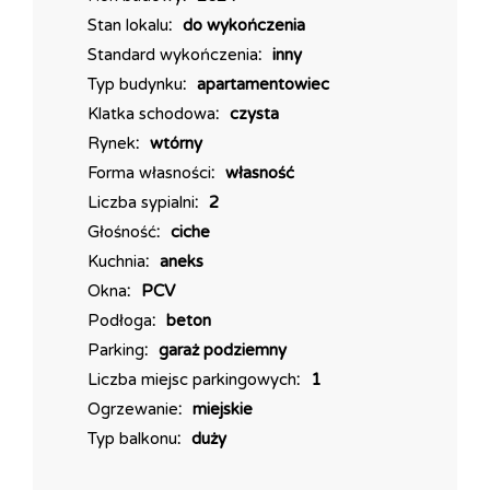
rozumieniu Kodeksu Cywilnego.
Stan lokalu
do wykończenia
Standard wykończenia
inny
Typ budynku
apartamentowiec
Klatka schodowa
czysta
Rynek
wtórny
Forma własności
własność
Liczba sypialni
2
Głośność
ciche
Kuchnia
aneks
Okna
PCV
Podłoga
beton
Parking
garaż podziemny
Liczba miejsc parkingowych
1
Ogrzewanie
miejskie
Typ balkonu
duży