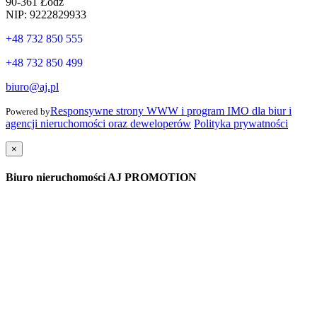
90-361 Łódź
NIP: 9222829933
+48 732 850 555
+48 732 850 499
biuro@aj.pl
Responsywne strony WWW i program IMO dla biur i
Powered by
agencji nieruchomości oraz deweloperów
Polityka prywatności
×
Biuro nieruchomości AJ PROMOTION