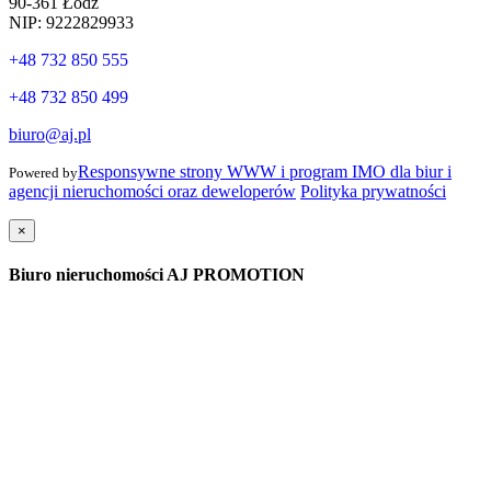
90-361 Łódź
NIP: 9222829933
+48 732 850 555
+48 732 850 499
biuro@aj.pl
Responsywne strony WWW i program IMO dla biur i
Powered by
agencji nieruchomości oraz deweloperów
Polityka prywatności
×
Biuro nieruchomości AJ PROMOTION