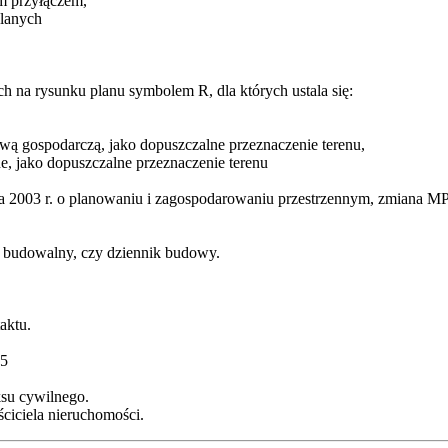
m przyłączem,
wlanych
h na rysunku planu symbolem R, dla których ustala się:
ą gospodarczą, jako dopuszczalne przeznaczenie terenu,
yjne, jako dopuszczalne przeznaczenie terenu
ca 2003 r. o planowaniu i zagospodarowaniu przestrzennym, zmiana M
t budowalny, czy dziennik budowy.
aktu.
15
ksu cywilnego.
ciciela nieruchomości.