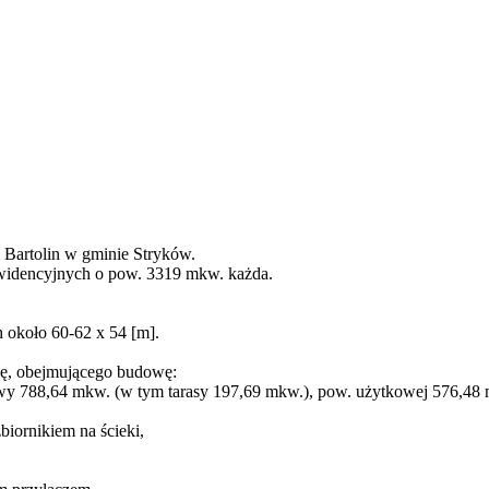
 Bartolin w gminie Stryków.
ewidencyjnych o pow. 3319 mkw. każda.
h około 60-62 x 54 [m].
wę, obejmującego budowę:
wy 788,64 mkw. (w tym tarasy 197,69 mkw.), pow. użytkowej 576,48 m
biornikiem na ścieki,