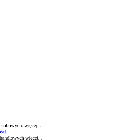
 osobowych.
więcej...
ości
.
i handlowych
więcej...