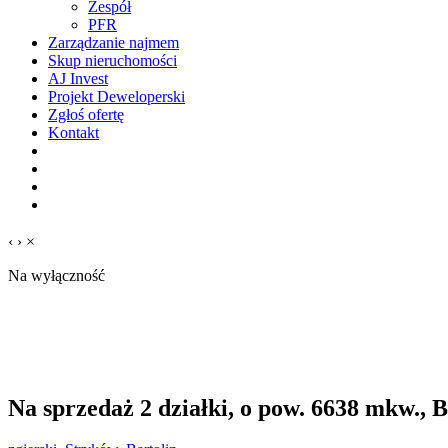
Zespół
PFR
Zarządzanie najmem
Skup nieruchomości
AJ Invest
Projekt Deweloperski
Zgłoś ofertę
Kontakt
‹
›
×
Na wyłączność
Na sprzedaż 2 działki, o pow. 6638 mkw., 