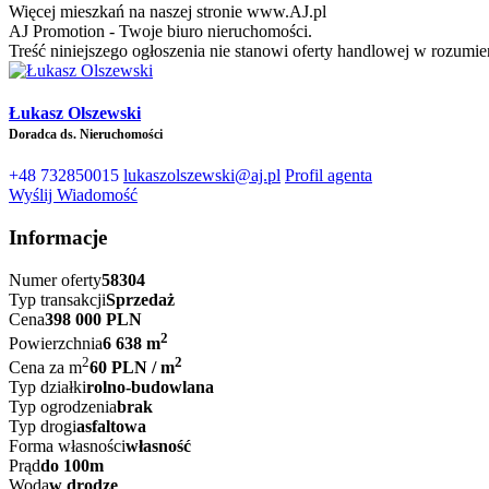
Więcej mieszkań na naszej stronie www.AJ.pl
AJ Promotion - Twoje biuro nieruchomości.
Treść niniejszego ogłoszenia nie stanowi oferty handlowej w rozum
Łukasz Olszewski
Doradca ds. Nieruchomości
+48 732850015
lukaszolszewski@aj.pl
Profil agenta
Wyślij Wiadomość
Informacje
Numer oferty
58304
Typ transakcji
Sprzedaż
Cena
398 000 PLN
2
Powierzchnia
6 638 m
2
2
Cena za m
60 PLN / m
Typ działki
rolno-budowlana
Typ ogrodzenia
brak
Typ drogi
asfaltowa
Forma własności
własność
Prąd
do 100m
Woda
w drodze