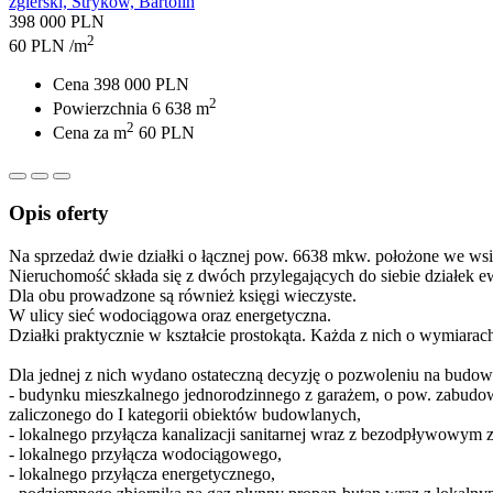
zgierski, Stryków, Bartolin
398 000 PLN
2
60 PLN /m
Cena
398 000 PLN
2
Powierzchnia
6 638 m
2
Cena za m
60 PLN
Opis oferty
Na sprzedaż dwie działki o łącznej pow. 6638 mkw. położone we wsi
Nieruchomość składa się z dwóch przylegających do siebie działek 
Dla obu prowadzone są również księgi wieczyste.
W ulicy sieć wodociągowa oraz energetyczna.
Działki praktycznie w kształcie prostokąta. Każda z nich o wymiarac
Dla jednej z nich wydano ostateczną decyzję o pozwoleniu na budo
- budynku mieszkalnego jednorodzinnego z garażem, o pow. zabudo
zaliczonego do I kategorii obiektów budowlanych,
- lokalnego przyłącza kanalizacji sanitarnej wraz z bezodpływowym z
- lokalnego przyłącza wodociągowego,
- lokalnego przyłącza energetycznego,